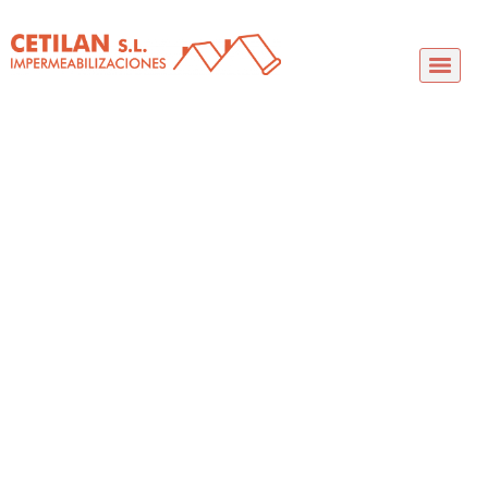
Autor:
CEtiLAN21